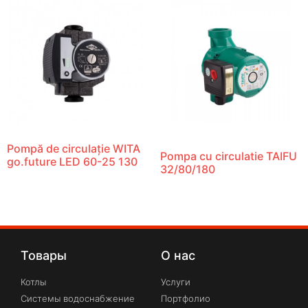
Pompă de circulație WITA
Pompa cu circulatie TAIFU
go.future LED 60-25 130
32/80/180
Товары
О нас
Котлы
Услуги
Системы водоснабжение
Портфолио