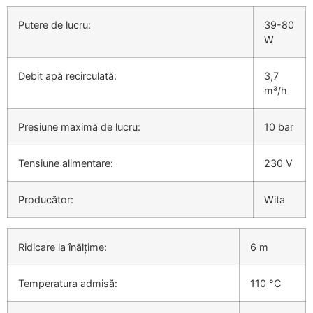
Putere de lucru:
39-80
W
Debit apă recirculată:
3,7
m³/h
Presiune maximă de lucru:
10 bar
Tensiune alimentare:
230 V
Producător:
Wita
Ridicare la înălțime:
6 m
Temperatura admisă:
110 °C