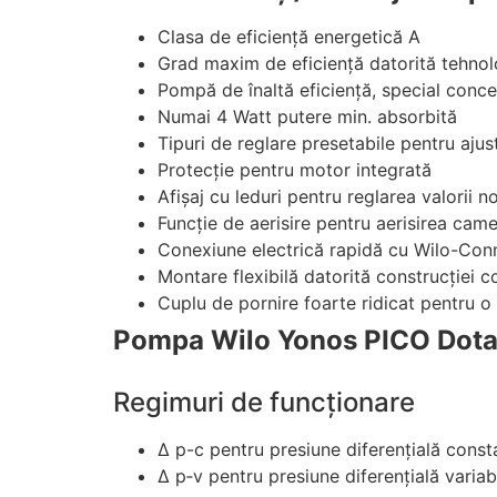
Clasa de eficienţă energetică A
Grad maxim de eficienţă datorită tehno
Pompă de înaltă eficienţă, special conce
Numai 4 Watt putere min. absorbită
Tipuri de reglare presetabile pentru ajus
Protecţie pentru motor integrată
Afişaj cu leduri pentru reglarea valorii n
Funcţie de aerisire pentru aerisirea came
Conexiune electrică rapidă cu Wilo-Con
Montare flexibilă datorită construcţiei 
Cuplu de pornire foarte ridicat pentru o
Pompa Wilo Yonos PICO Dotare
Regimuri de funcţionare
Δ p-c pentru presiune diferenţială const
Δ p‐v pentru presiune diferenţială variab