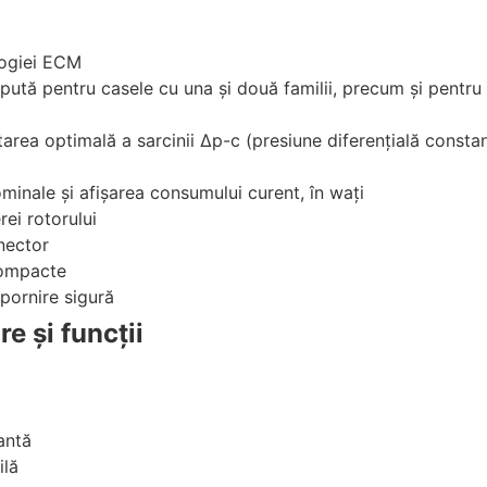
logiei ECM
pută pentru casele cu una şi două familii, precum şi pentru 
tarea optimală a sarcinii Δp-c (presiune diferenţială constan
ominale şi afişarea consumului curent, în waţi
rei rotorului
nector
compacte
 pornire sigură
 şi funcţii
antă
ilă