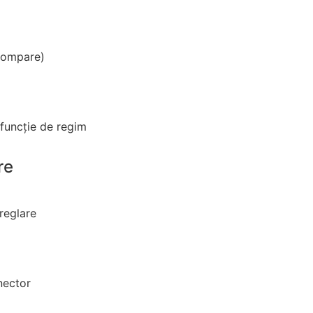
 pompare)
funcţie de regim
re
reglare
nector