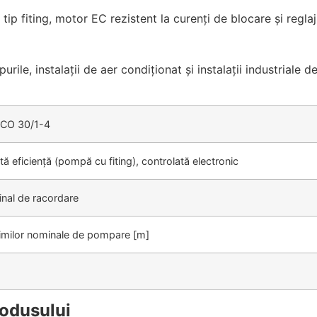
p fiting, motor EC rezistent la curenţi de blocare şi reglaj e
urile, instalaţii de aer condiţionat şi instalaţii industriale d
ICO 30/1-4
ă eficienţă (pompă cu fiting), controlată electronic
nal de racordare
ţimilor nominale de pompare [m]
rodusului