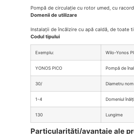
Pompă de circulaţie cu rotor umed, cu racord ti
Domenii de utilizare
Instalaţii de încălzire cu apă caldă, de toate tip
Codul tipului
Exemplu:
Wilo-Yonos P
YONOS PICO
Pompă de înalt
30/
Diametru nomi
1-4
Domeniul înăl
130
Lungime
Particularităţi/avantaje ale p