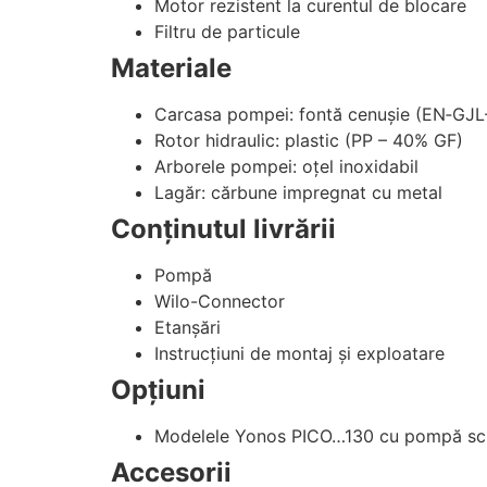
Motor rezistent la curentul de blocare
Filtru de particule
Materiale
Carcasa pompei: fontă cenuşie (EN‐GJL
Rotor hidraulic: plastic (PP – 40% GF)
Arborele pompei: oţel inoxidabil
Lagăr: cărbune impregnat cu metal
Conţinutul livrării
Pompă
Wilo-Connector
Etanşări
Instrucţiuni de montaj şi exploatare
Opţiuni
Modelele Yonos PICO…130 cu pompă sc
Accesorii