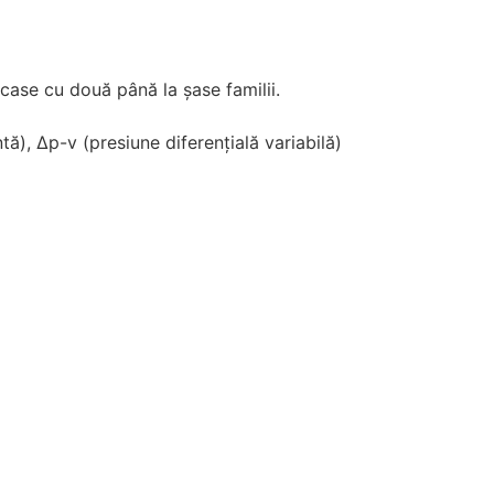
case cu două până la şase familii.
tă), Δp-v (presiune diferenţială variabilă)