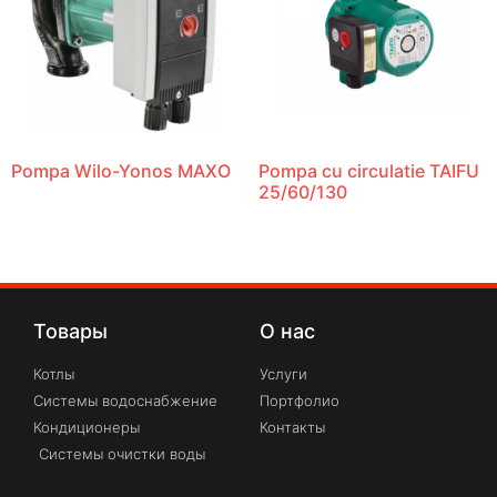
Pompa Wilo-Yonos MAXO
Pompa cu circulatie TAIFU
25/60/130
Товары
О нас
Котлы
Услуги
Системы водоснабжение
Портфолио
Кондиционеры
Контакты
Системы очистки воды