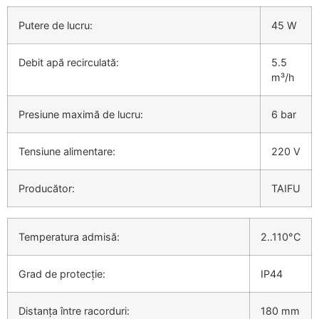
Putere de lucru:
45 W
Debit apă recirculată:
5.5
m³/h
Presiune maximă de lucru:
6 bar
Tensiune alimentare:
220 V
Producător:
TAIFU
Temperatura admisă:
2..110°C
Grad de protecție:
IP44
Distanța între racorduri:
180 mm