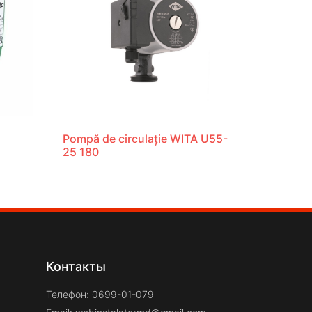
Pompă de circulație WITA U55-
25 180
Контакты
Телефон: 0699-01-079