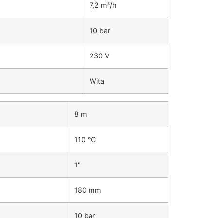
7,2 m³/h
10 bar
230 V
Wita
8 m
110 °C
1″
180 mm
10 bar