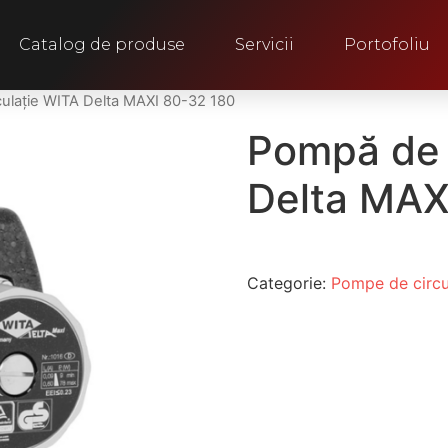
Catalog de produse
Servicii
Portofoliu
culație WITA Delta MAXI 80-32 180
Pompă de 
Delta MAX
Categorie:
Pompe de circu