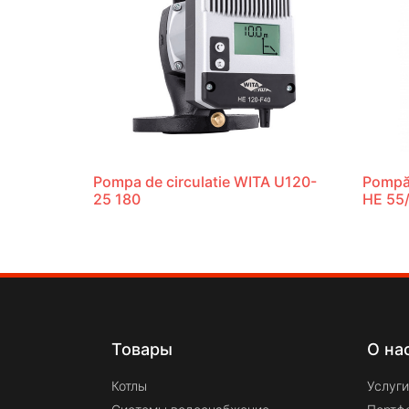
Pompa de circulatie WITA U120-
Pompă 
25 180
HE 55
Товары
О на
Котлы
Услуги