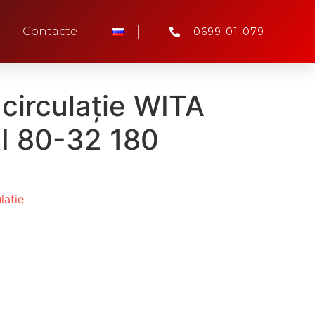
Contacte
0699-01-079
circulație WITA
I 80-32 180
latie