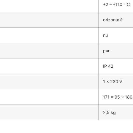
+2 – +110 ° С
orizontală
nu
pur
IP 42
1 x 230 V
171 x 95 x 18
2,5 kg