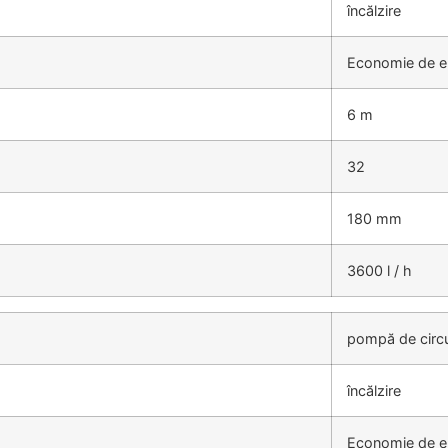
încălzire
Economie de e
6 m
32
180 mm
3600 l / h
pompă de circu
încălzire
Economie de e