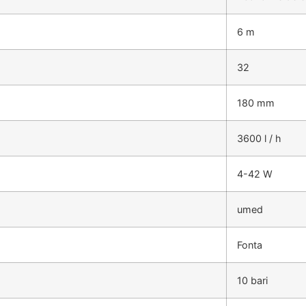
6 m
32
180 mm
3600 l / h
4-42 W
umed
Fonta
10 bari