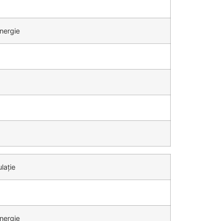
nergie
lație
nergie