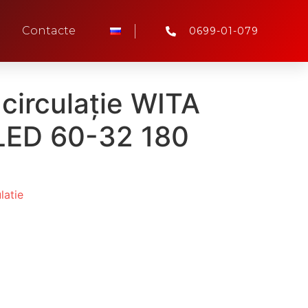
Contacte
0699-01-079
circulație WITA
 LED 60-32 180
latie