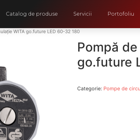
Catalog de produse
Servicii
Portofoliu
culație WITA go.future LED 60-32 180
Pompă de 
go.future
Categorie:
Pompe de circu