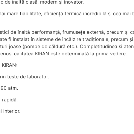
ic de înaltă clasă, modern și inovator.
mare fiabilitate, eficiență termică incredibilă și cea mai 
ici de înaltă performanță, frumusețe externă, precum și con
Poate fi instalat în sisteme de încălzire tradiționale, precum 
turi joase (pompe de căldură etc.). Completitudinea și atenți
serios: calitatea KIRAN este determinată la prima vedere.
i KIRAN:
in teste de laborator.
 90 atm.
 rapidă.
 interior.