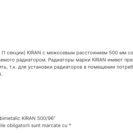
(1 секции) KIRAN с межосевым расстоянием 500 мм сос
аваемого радиатором. Радиаторы марки KIRAN имеют пр
ть, т.к. для установки радиаторов в помещении потре
.
r bimetalic KIRAN 500/96”
le obligatorii sunt marcate cu
*