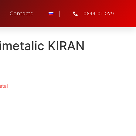
Contacte
0699-01-079
imetalic KIRAN
etal