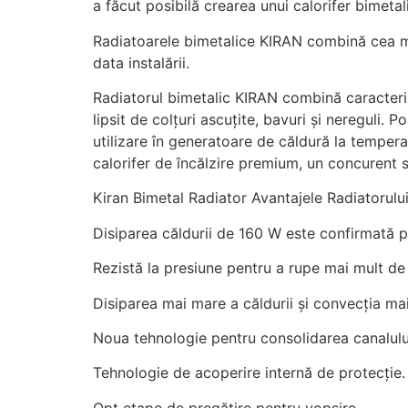
a făcut posibilă crearea unui calorifer bimetal
Radiatoarele bimetalice KIRAN combină cea mai 
data instalării.
Radiatorul bimetalic KIRAN combină caracterist
lipsit de colțuri ascuțite, bavuri și nereguli. 
utilizare în generatoare de căldură la tempera
calorifer de încălzire premium, un concurent 
Kiran Bimetal Radiator Avantajele Radiatorulu
Disiparea căldurii de 160 W este confirmată pr
Rezistă la presiune pentru a rupe mai mult de
Disiparea mai mare a căldurii și convecția mai
Noua tehnologie pentru consolidarea canalului
Tehnologie de acoperire internă de protecție.
Opt etape de pregătire pentru vopsire.