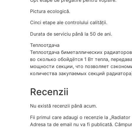
Pictura ecologică.
Cinci etape ale controlului calității.
Durata de serviciu până la 50 de ani.
Теплоотдача
Теплоотдача биметаллических радиаторов 
во сколько обойдётся 1 Вт тепла, перед
мощности секции, что позволяет сэкономи
количества закупаемых секций радиатора)
Recenzii
Nu există recenzii până acum.
Fii primul care adaugi o recenzie la „Radiato
Adresa ta de email nu va fi publicată.
Câmpuri