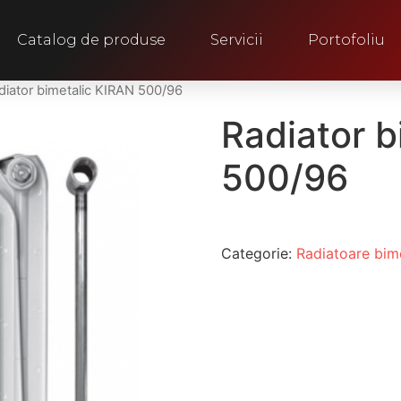
Catalog de produse
Servicii
Portofoliu
diator bimetalic KIRAN 500/96
Radiator b
500/96
Categorie:
Radiatoare bim