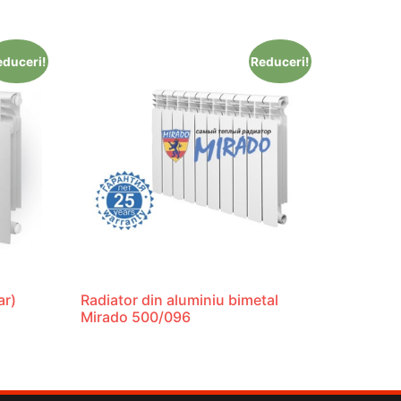
educeri!
Reduceri!
ar)
Radiator din aluminiu bimetal
Mirado 500/096