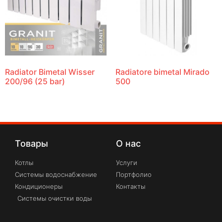
Radiator Bimetal Wisser
Radiatore bimetal Mirado
200/96 (25 bar)
500
Товары
О нас
Котлы
Услуги
Системы водоснабжение
Портфолио
Кондиционеры
Контакты
Системы очистки воды