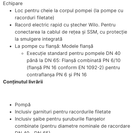
Echipare
Loc pentru cheie la corpul pompei (la pompe cu
racorduri filetate)
Racord electric rapid cu ştecher Wilo. Pentru
conectarea la cablul de reţea şi SSM, cu protecţie
la smulgere integrată
La pompe cu flanşă: Modele flanşă
Execuţie standard pentru pompele DN 40
până la DN 65: Flanşă combinată PN 6/10
(flanşă PN 16 conform EN 1092-2) pentru
contraflanşa PN 6 şi PN 16
Conţinutul livrării
Pompă
Inclusiv garnituri pentru racordurile filetate
Inclusiv şaibe pentru şuruburile flanşelor
combinate (pentru diametre nominale de racordare
DN 40 ‐ DN 65)