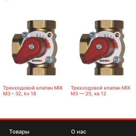
Трехходовой клапан MIX
Трехходовой клапан MIX
M3 – 32, kv 18
M3 — 25, кв 12
Товары
О нас