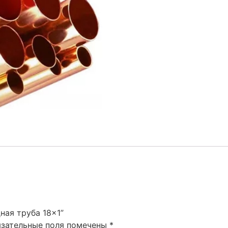
ная труба 18×1”
язательные поля помечены
*