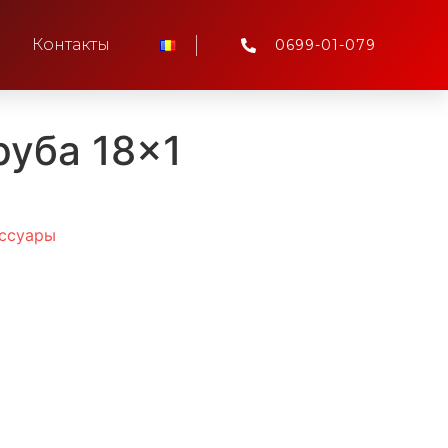
Контакты
0699-01-079
руба 18×1
ессуары