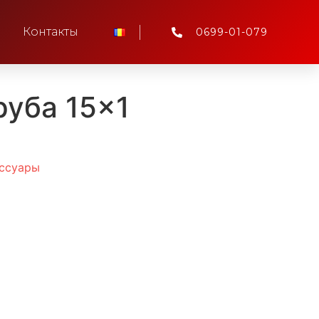
Контакты
0699-01-079
руба 15×1
ессуары