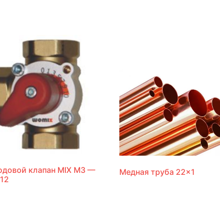
одовой клапан MIX M3 —
Медная труба 22×1
 12