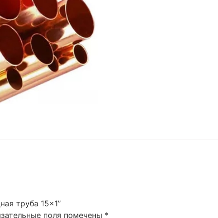
ная труба 15×1”
язательные поля помечены
*