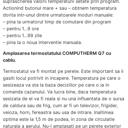
suprascrierea valorii temperaturii setate prin program.
Actionind butonul mare + sau – obtnem temperatura
dorita intr-unul dintre urmatoarele moduri manuale:
– pina la urmatorul timp de comutare din program
– pentru 1…9 ore
– pentru 1…99 zile
– pina la o noua interventie manuala.
Amplasarea termostatului COMPUTHERM Q7 cu
cablu.
Termostatul va fi montat pe perete. Este important sa ii
gasiti locul potrivit in incapere. Temperatura pe care o
sesizeaza va sta la baza deciziilor pe care o ia in
comanda cazanului. Va lucra bine, daca temperatura
sesizata de el va fi reala si nu una influentata de o sursa
de caldura sau de frig, cum ar fi un televizor, frigider,
veioza, horn, fereastra sau usa de intrare. Inaltimea
optima este la 1,5 m de podea, in zona de circulatie
naturala a aerului. Nu-l amplasati pe un perete exterior