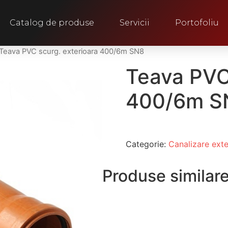
Catalog de produse
Servicii
Portofoliu
Teava PVC scurg. exterioara 400/6m SN8
Teava PVC 
400/6m S
Categorie:
Canalizare exte
Produse similar