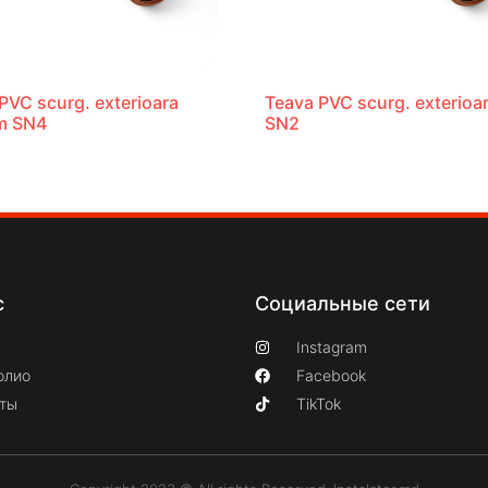
PVC scurg. exterioara
Teava PVC scurg. exterioa
m SN4
SN2
с
Социальные сети
Instagram
олио
Facebook
кты
TikTok