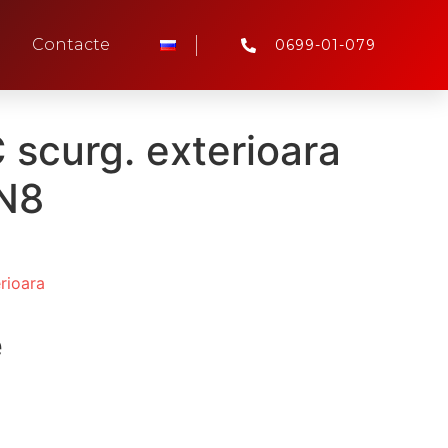
Contacte
0699-01-079
scurg. exterioara
N8
rioara
e