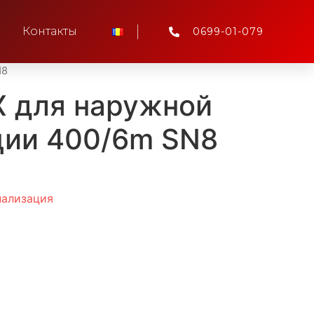
Контакты
0699-01-079
N8
Х для наружной
ции 400/6m SN8
нализация