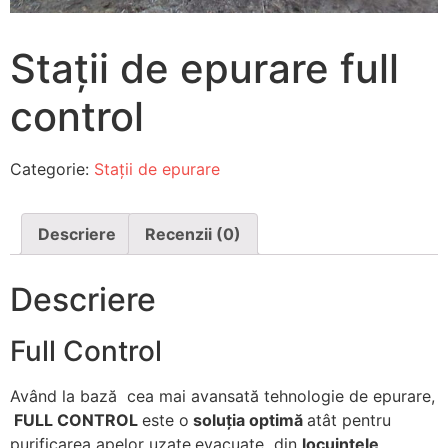
Stații de epurare full
control
Categorie:
Stații de epurare
Descriere
Recenzii (0)
Descriere
Full Control
Având la bază cea mai avansată tehnologie de epurare,
FULL CONTROL
este o
soluţia optimă
atât pentru
purificarea apelor uzate
evacuate din
locuințele