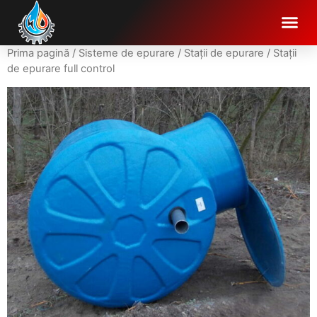
Prima pagină
/
Sisteme de epurare
/
Stații de epurare
/ Stații
de epurare full control