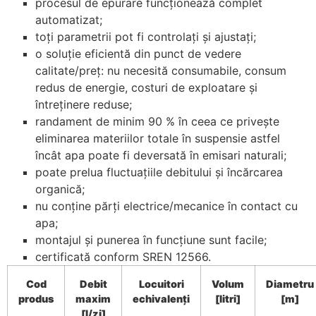
procesul de epurare funcționează complet
automatizat;
toți parametrii pot fi controlați și ajustați;
o soluție eficientă din punct de vedere
calitate/preț: nu necesită consumabile, consum
redus de energie, costuri de exploatare și
întreținere reduse;
randament de minim 90 % în ceea ce privește
eliminarea materiilor totale în suspensie astfel
încât apa poate fi deversată în emisari naturali;
poate prelua fluctuațiile debitului și încărcarea
organică;
nu conține părți electrice/mecanice în contact cu
apa;
montajul și punerea în funcțiune sunt facile;
certificată conform SREN 12566.
Cod
Debit
Locuitori
Volum
Diametru
produs
maxim
echivalenți
[litri]
[m]
[l/zi]