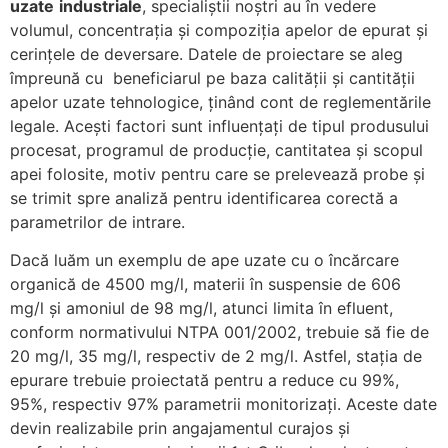
uzate
industriale
, specialiștii noștri au în vedere
volumul, concentrația și compoziția apelor de epurat și
cerințele de deversare. Datele de proiectare se aleg
împreună cu beneficiarul pe baza calității și cantității
apelor uzate tehnologice, ținând cont de reglementările
legale. Acești factori sunt influențați de tipul produsului
procesat, programul de producție, cantitatea și scopul
apei folosite, motiv pentru care se prelevează probe și
se trimit spre analiză pentru identificarea corectă a
parametrilor de intrare.
Dacă luăm un exemplu de ape uzate cu o încărcare
organică de 4500 mg/l, materii în suspensie de 606
mg/l și amoniul de 98 mg/l, atunci limita în efluent,
conform normativului NTPA 001/2002, trebuie să fie de
20 mg/l, 35 mg/l, respectiv de 2 mg/l. Astfel, stația de
epurare trebuie proiectată pentru a reduce cu 99%,
95%, respectiv 97% parametrii monitorizați. Aceste date
devin realizabile prin angajamentul curajos și