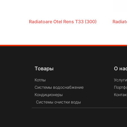
Radiatoare Otel Rens T33 (300)
Radiat
Товары
О на
Котлы
Услуги
Системы водоснабжение
Портф
Кондиционеры
Конта
Системы очистки воды