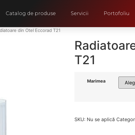
Catalog de produse
Servicii
Portofoliu
diatoare din Otel Eccorad T21
Radiatoare
T21
Marimea
SKU:
Nu se aplică
Categor