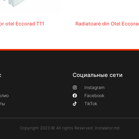
or otel Eccorad T11
Radiatoare din Otel Eccor
с
Социальные сети
Instagram
олио
Facebook
кты
TikTok
Copyright 2023 © All rights Reserved. Instalator.md