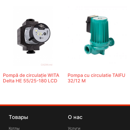
Pompă de circulație WITA
Pompa cu circulatie TAIFU
Delta HE 55/25-180 LCD
32/12 M
Товары
О нас
Котлы
Услуги