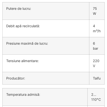
Putere de lucru:
75
W
Debit apă recirculată:
4
m³/h
Presiune maximă de lucru:
6
bar
Tensiune alimentare:
220
V
Producător:
Taifu
Temperatura admisă:
2…
110°C