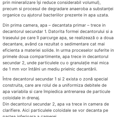
prin mineralizare își reduce considerabil volumul),
precum si procesul de degradare anaeroba a substanței
organice cu ajutorul bacteriilor prezente in apa uzata.
Din prima camera, apa – decantata primar – trece in
decantorul secundar 1. Datorita formei decantorului si a
traseului pe care îl parcurge apa, se realizează o a doua
decantare, având ca rezultat o sedimentare cat mai
eficienta a materiei solide. In urma proceselor suferite in
primele doua compartimente, apa trece in decantorul
secundar 2, unde particulele cu o granulație mai mica
de 1 mm vor întâlni un mediu prielnic decantării.
Între decantorul secundar 1 si 2 exista o zonă special
construita, care are rolul de a uniformiza debitele de
apa variabila si care împiedica antrenarea de particule
coloidale in drenaj.
Din decantorul secundar 2, apa va trece in camera de
clarifiere. Aici particulele coloidale se vor decanta pe
partea inferioara a camerei.