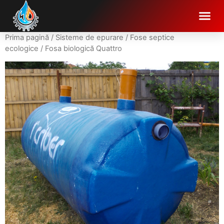
Prima pagină
/
Sisteme de epurare
/
Fose septice
ecologice
/ Fosa biologică Quattro