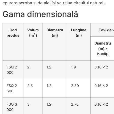
epurare aeroba si de aici își va relua circuitul natural.
Gama dimensională
Cod
Volum
Diametru
Lungime
Țevi de 
3
produs
(m
)
(m)
(m)
Diametru
(m) x
bucăți
FSQ 2
2
1.2
1.9
0.16 x 2
000
FSQ 2
2.5
1.2
2.30
0.16 x 2
500
FSQ 3
3
1.2
2.70
0.16 x 2
000