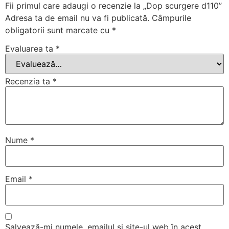
Fii primul care adaugi o recenzie la „Dop scurgere d110”
Adresa ta de email nu va fi publicată.
Câmpurile
obligatorii sunt marcate cu
*
Evaluarea ta
*
Recenzia ta
*
Nume
*
Email
*
Salvează-mi numele, emailul și site-ul web în acest