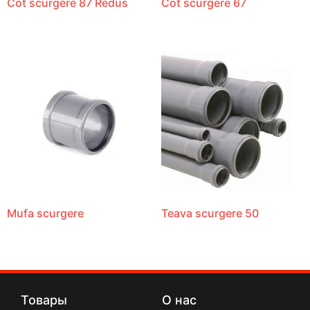
Cot scurgere 87 Redus
Cot scurgere 67
Mufa scurgere
Teava scurgere 50
Товары
О нас