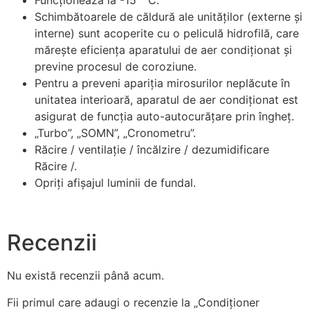
Funcționează la -15 ° C.
Schimbătoarele de căldură ale unităților (externe și
interne) sunt acoperite cu o peliculă hidrofilă, care
mărește eficiența aparatului de aer condiționat și
previne procesul de coroziune.
Pentru a preveni apariția mirosurilor neplăcute în
unitatea interioară, aparatul de aer condiționat est
asigurat de funcția auto-autocurățare prin îngheț.
„Turbo”, „SOMN”, „Cronometru”.
Răcire / ventilație / încălzire / dezumidificare
Răcire /.
Opriți afișajul luminii de fundal.
Recenzii
Nu există recenzii până acum.
Fii primul care adaugi o recenzie la „Condiționer