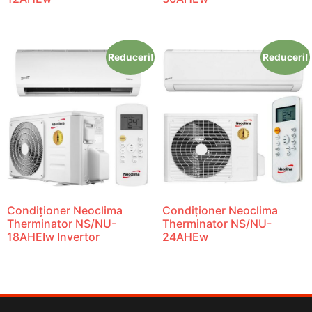
Reduceri!
Reduceri!
Condiționer Neoclima
Condiționer Neoclima
Therminator NS/NU-
Therminator NS/NU-
18AHEIw Invertor
24AHEw