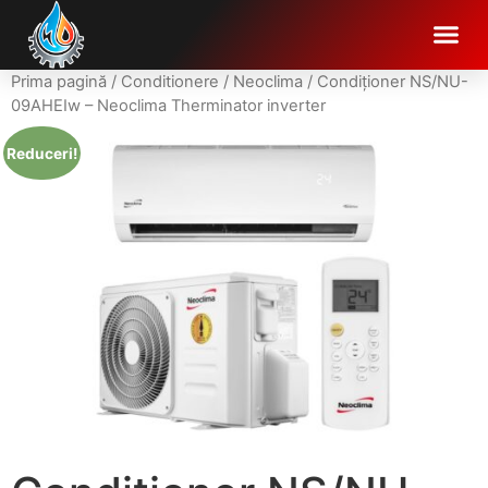
Prima pagină
/
Conditionere
/
Neoclima
/ Condiționer NS/NU-
09AHEIw – Neoclima Therminator inverter
Reduceri!