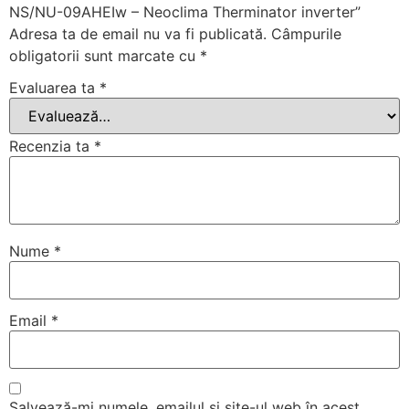
NS/NU-09AHEIw – Neoclima Therminator inverter”
Adresa ta de email nu va fi publicată.
Câmpurile
obligatorii sunt marcate cu
*
Evaluarea ta
*
Recenzia ta
*
Nume
*
Email
*
Salvează-mi numele, emailul și site-ul web în acest