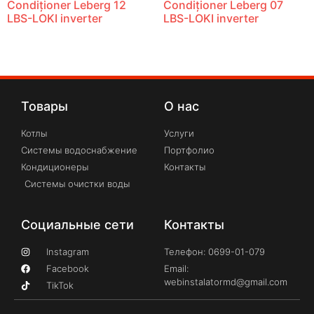
Condiționer Leberg 12
Condiționer Leberg 07
LBS-LOKI inverter
LBS-LOKI inverter
Товары
О нас
Котлы
Услуги
Системы водоснабжение
Портфолио
Кондиционеры
Контакты
Системы очистки воды
Социальные сети
Контакты
Instagram
Телефон: 0699-01-079
Facebook
Email:
webinstalatormd@gmail.com
TikTok