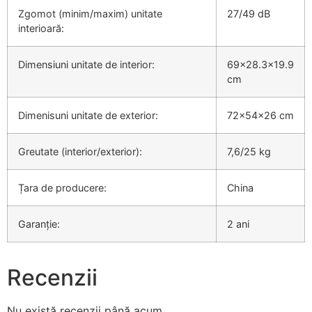
Zgomot (minim/maxim) unitate
27/49 dB
interioară:
Dimensiuni unitate de interior:
69×28.3×19.9
cm
Dimenisuni unitate de exterior:
72x54x26 cm
Greutate (interior/exterior):
7,6/25 kg
Țara de producere:
China
Garanție:
2 ani
Recenzii
Nu există recenzii până acum.