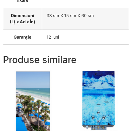
fixare
Dimensiuni
33 sm Х 15 sm Х 60 sm
(Lț x Ad х În)
Garanţie
12 luni
Produse similare