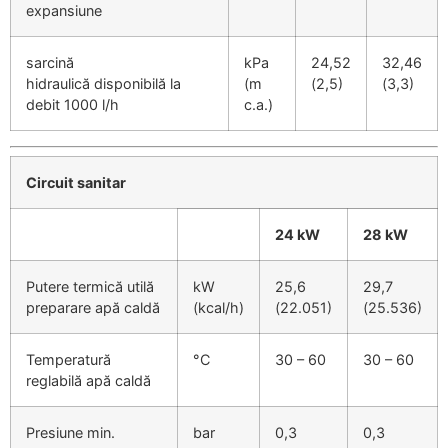
expansiune
sarcină
kPa
24,52
32,46
hidraulică disponibilă la
(m
(2,5)
(3,3)
debit 1000 l/h
c.a.)
Circuit sanitar
24 kW
28 kW
Putere termică utilă
kW
25,6
29,7
preparare apă caldă
(kcal/h)
(22.051)
(25.536)
Temperatură
°C
30 – 60
30 – 60
reglabilă apă caldă
Presiune min.
bar
0,3
0,3