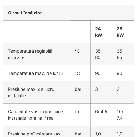
Circuit încălzire
24
28
kW
kW
Temperatură reglabilă
°C
35 –
35 –
încălzire
85
85
Temperatură max. de lucru
°C
90
90
Presiune max. de lucru
bar
3
3
instalație
Capacitate vas expansiune
litri
6/ 4,5
10/
instalație nominal / real
7,4
Presiune preîncărcare vas
bar
1,0
1,0