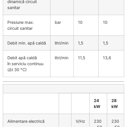
dinamică circuit
sanitar
Presiune max.
bar
10
10
circuit sanitar
Debit min. apă caldă
litri/min
1,5
1,5
Debit apă caldă
litri/min
11,5
13,6
în serviciu continuu
(Δt 30 °C)
24
28
kW
kW
Alimentare electrică
V/Hz
230
230