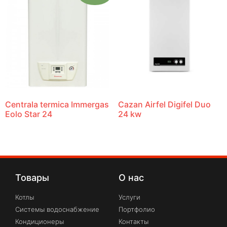
Centrala termica Immergas
Cazan Airfel Digifel Duo
Eolo Star 24
24 kw
Товары
О нас
Котлы
Услуги
Системы водоснабжение
Портфолио
Кондиционеры
Контакты