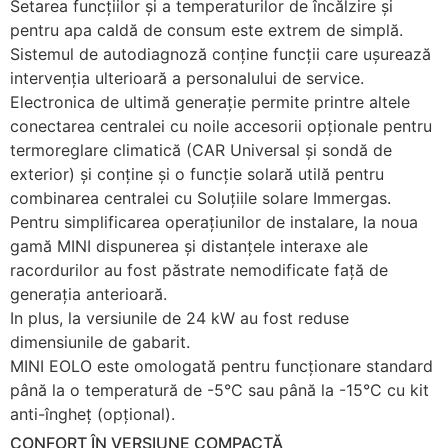
Setarea funcțiilor și a temperaturilor de încălzire și
pentru apa caldă de consum este extrem de simplă.
Sistemul de autodiagnoză conține funcții care ușurează
intervenția ulterioară a personalului de service.
Electronica de ultimă generație permite printre altele
conectarea centralei cu noile accesorii opționale pentru
termoreglare climatică (CAR Universal și sondă de
exterior) și conține și o funcție solară utilă pentru
combinarea centralei cu Soluțiile solare Immergas.
Pentru simplificarea operațiunilor de instalare, la noua
gamă MINI dispunerea și distanțele interaxe ale
racordurilor au fost păstrate nemodificate față de
generația anterioară.
In plus, la versiunile de 24 kW au fost reduse
dimensiunile de gabarit.
MINI EOLO este omologată pentru funcționare standard
până la o temperatură de -5°C sau până la -15°C cu kit
anti-îngheț (opțional).
CONFORT ÎN VERSIUNE COMPACTĂ