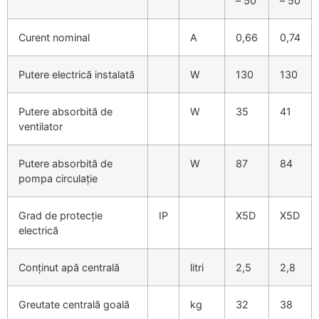
– 50
– 50
Curent nominal
A
0,66
0,74
Putere electrică instalată
W
130
130
Putere absorbită de
W
35
41
ventilator
Putere absorbită de
W
87
84
pompa circulație
Grad de protecție
IP
X5D
X5D
electrică
Conținut apă centrală
litri
2,5
2,8
Greutate centrală goală
kg
32
38