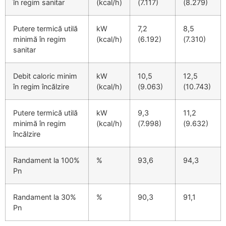
în regim sanitar
(kcal/h)
(7.117)
(8.279)
Putere termică utilă
kW
7,2
8,5
minimă în regim
(kcal/h)
(6.192)
(7.310)
sanitar
Debit caloric minim
kW
10,5
12,5
în regim încălzire
(kcal/h)
(9.063)
(10.743)
Putere termică utilă
kW
9,3
11,2
minimă în regim
(kcal/h)
(7.998)
(9.632)
încălzire
Randament la 100%
%
93,6
94,3
Pn
Randament la 30%
%
90,3
91,1
Pn