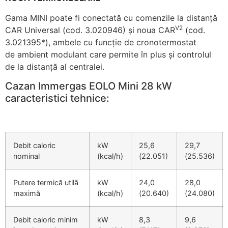
Gama MINI poate fi conectată cu comenzile la distanță
V2
CAR Universal (cod. 3.020946) și noua CAR
(cod.
3.021395*), ambele cu funcție de cronotermostat
de ambient modulant care permite în plus și controlul
de la distanță al centralei.
Cazan Immergas EOLO Mini 28 kW
caracteristici tehnice:
Debit caloric
kW
25,6
29,7
nominal
(kcal/h)
(22.051)
(25.536)
Putere termică utilă
kW
24,0
28,0
maximă
(kcal/h)
(20.640)
(24.080)
Debit caloric minim
kW
8,3
9,6