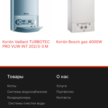
Котёл Vaillant TURBOTEC
Котёл Bosch gaz 4000W
PRO VUW INT 202/3-3 M
Товары
О нас
Котлы
Услуги
Системы водоснабжение
Портфолио
Кондиционеры
Контакты
Системы очистки воды