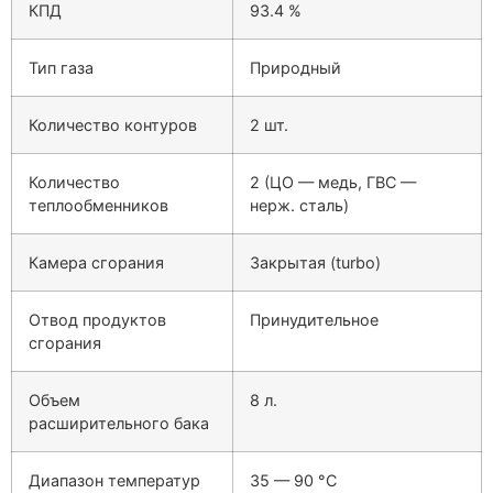
КПД
93.4
%
Тип газа
Природный
Количество контуров
2
шт.
Количество
2 (ЦО — медь, ГВС —
теплообменников
нерж. сталь)
Камера сгорания
Закрытая (turbo)
Отвод продуктов
Принудительное
сгорания
Объем
8
л.
расширительного бака
Диапазон температур
35 — 90
°C