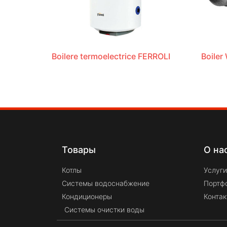
Boilere termoelectrice FERROLI
Boiler
Товары
О на
Котлы
Услуги
Системы водоснабжение
Портф
Кондиционеры
Конта
Системы очистки воды