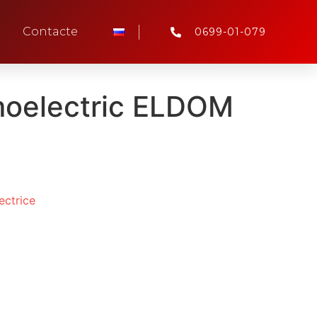
Contacte
0699-01-079
rmoelectric ELDOM
ectrice