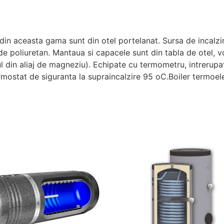
 din aceasta gama sunt din otel portelanat. Sursa de incalzir
e de poliuretan. Mantaua si capacele sunt din tabla de otel,
l din aliaj de magneziu). Echipate cu termometru, intrerup
termostat de siguranta la supraincalzire 95 oC.Boiler term