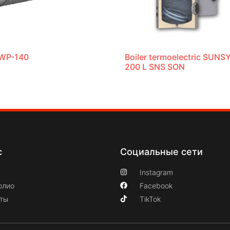
 WP-140
Boiler termoelectric SUN
200 L SNS SON
с
Социальные сети
Instagram
олио
Facebook
кты
TikTok