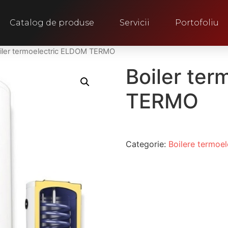
Catalog de produse
Servicii
Portofoliu
iler termoelectric ELDOM TERMO
Boiler te
TERMO
Categorie:
Boilere termoel