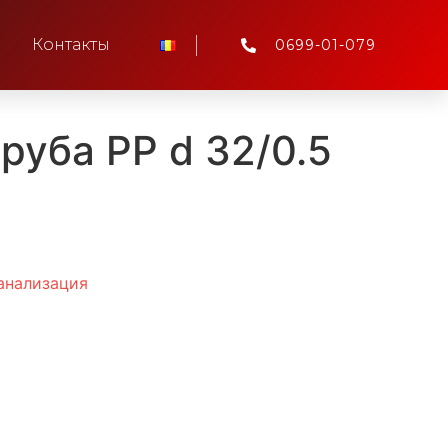
Контакты
0699-01-079
руба PP d 32/0.5
анализация