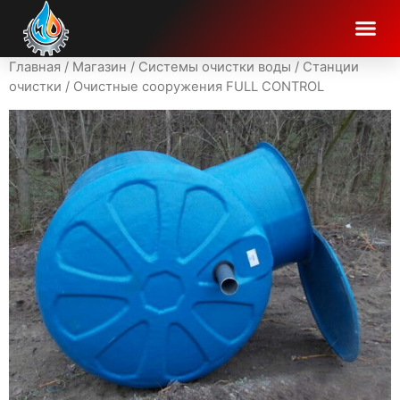
Главная
/
Магазин
/
Системы очистки воды
/
Станции
очистки
/ Очистные сооружения FULL CONTROL