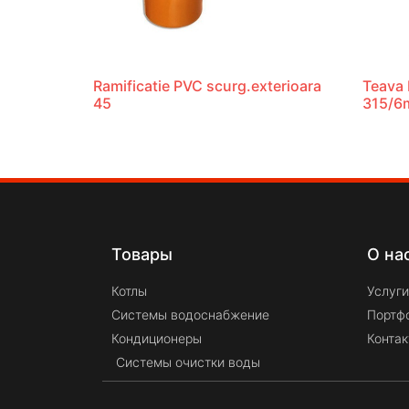
Ramificatie PVC scurg.exterioara
Teava 
45
315/6
Товары
О на
Котлы
Услуги
Системы водоснабжение
Портф
Кондиционеры
Конта
Системы очистки воды