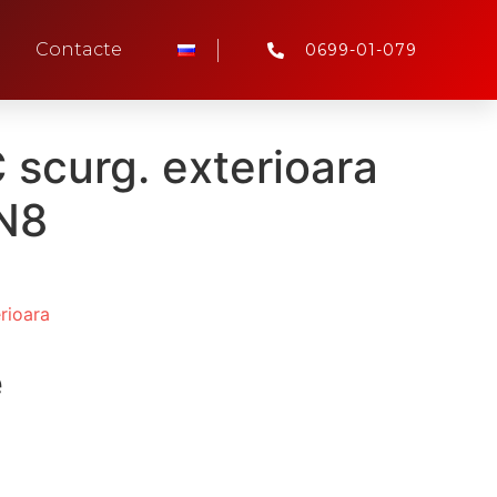
Contacte
0699-01-079
scurg. exterioara
N8
rioara
e