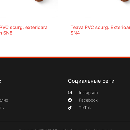
PVC scurg. exterioara
Teava PVC scurg. Exterioa
m SN8
SN4
с
Социальные сети
Instagram
олио
Facebook
кты
TikTok