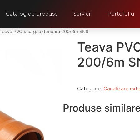
Catalog de produse
Servicii
Portofoliu
Teava PVC scurg. exterioara 200/6m SN8
Teava PVC 
200/6m S
Categorie:
Canalizare exte
Produse similar