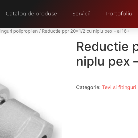
Catalog de produse
Servicii
Portofoliu
itinguri polipropilen
/ Reductie ppr 20×1/2 cu niplu pex – al 16+
Reductie 
niplu pex 
Categorie:
Tevi si fitinguri