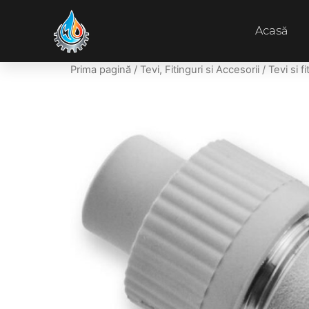
Acasă
Prima pagină
/
Tevi, Fitinguri si Accesorii
/
Tevi si f