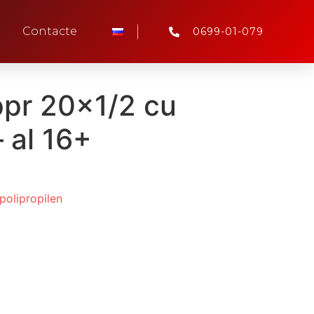
Contacte
0699-01-079
ppr 20×1/2 cu
– al 16+
 polipropilen