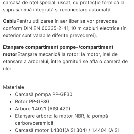
carcasă de oţel special, uscat, cu protecţie termică la
suprasarcină integrată şi reconectare automată.
Cablu
Pentru utilizarea în aer liber se vor prevedea
conform DIN EN 60335-2-41, 10 m cabluri electrice (în
exterior sunt valabile diferite prevederei).
Etanşare compartiment pompe-/compartiment
motor
Etanşare mecanică la rotor; la motor, inel de
etanşare a arborelui; între garnituri se află o cameră de
ulei.
Materiale
Carcasă pompă PP-GF30
Rotor PP-GF30
Arbore 1.4021 (AISI 420)
Etanşare arbore: la motor NBR, la pompă
carbon/ceramică
Carcasă motor 1.4301(AISI 304) / 1.4404 (AISI