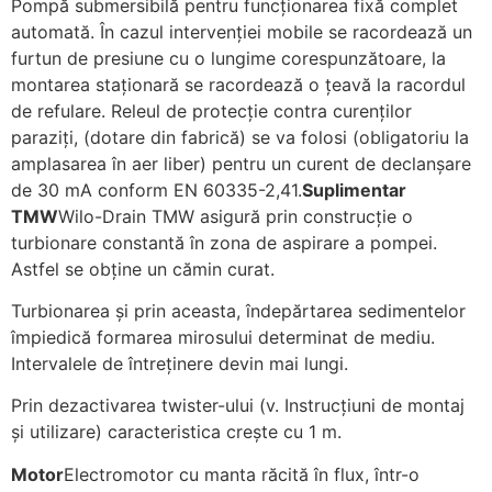
Pompă submersibilă pentru funcţionarea fixă complet
automată. În cazul intervenţiei mobile se racordează un
furtun de presiune cu o lungime corespunzătoare, la
montarea staţionară se racordează o ţeavă la racordul
de refulare. Releul de protecţie contra curenţilor
paraziţi, (dotare din fabrică) se va folosi (obligatoriu la
amplasarea în aer liber) pentru un curent de declanşare
de 30 mA conform EN 60335-2,41.
Suplimentar
TMW
Wilo-Drain TMW asigură prin construcţie o
turbionare constantă în zona de aspirare a pompei.
Astfel se obţine un cămin curat.
Turbionarea şi prin aceasta, îndepărtarea sedimentelor
împiedică formarea mirosului determinat de mediu.
Intervalele de întreţinere devin mai lungi.
Prin dezactivarea twister-ului (v. Instrucţiuni de montaj
şi utilizare) caracteristica creşte cu 1 m.
Motor
Electromotor cu manta răcită în flux, într-o