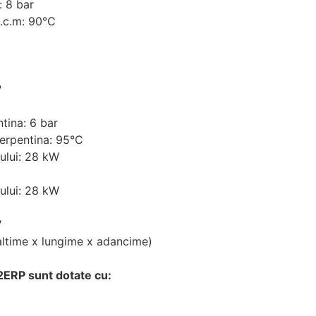
: 8 bar
.c.m: 90°C
?
tina: 6 bar
erpentina: 95°C
ului: 28 kW
ului: 28 kW
″
time x lungime x adancime)
V2ERP
sunt dotate cu: