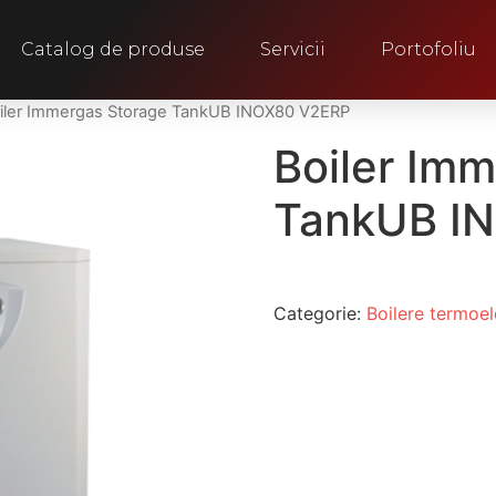
Catalog de produse
Servicii
Portofoliu
iler Immergas Storage TankUB INOX80 V2ERP
Boiler Im
TankUB I
Categorie:
Boilere termoel