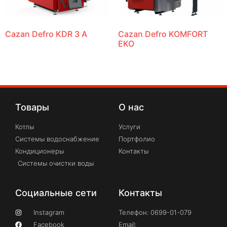
Cazan Defro KDR 3 A
Cazan Defro KOMFORT
EKO
Товары
О нас
Котлы
Услуги
Системы водоснабжение
Портфолио
Кондиционеры
Контакты
Системы очистки воды
Социальные сети
Контакты
Instagram
Телефон: 0699-01-079
Facebook
Email: