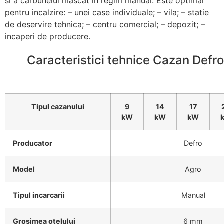
si a carbunelui mascat in regim manual. Este optimal
pentru incalzire: – unei case individuale; – vila; – statie
de deservire tehnica; – centru comercial; – depozit; –
incaperi de producere.
Caracteristici tehnice Cazan Defr
Tipul cazanului
9
14
17
kW
kW
kW
Producator
Defro
Model
Agro
Tipul incarcarii
Manual
Grosimea otelului
6 mm