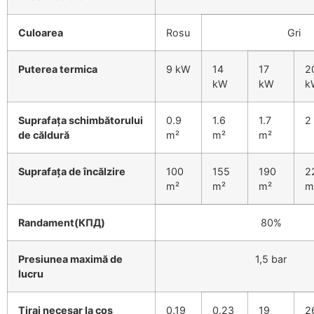
Culoarea
Rosu
Gri
Puterea termica
9 kW
14
17
2
kW
kW
k
Suprafața schimbătorului
0.9
1.6
1.7
2
de căldură
m²
m²
m²
Suprafața de încălzire
100
155
190
2
m²
m²
m²
m
Randament(КПД)
80%
Presiunea maximă de
1,5 bar
lucru
Tiraj necesar la coş
0.19
0.23
19
2