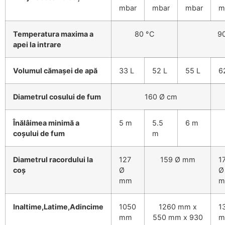
mbar
mbar
mbar
m
Temperatura maxima a
80 °C
9
apei la intrare
Volumul cămașei de apă
33 L
52 L
55 L
6
Diametrul cosului de fum
160 Ø cm
Înălâimea minimă a
5 m
5.5
6 m
coșului de fum
m
Diametrul racordului la
127
159 Ø mm
1
coş
Ø
Ø
mm
m
Inaltime,Latime,Adincime
1050
1260 mm x
1
mm
550 mm x 930
m