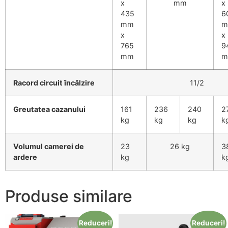
x
mm
x
435
6
mm
m
x
x
765
9
mm
m
Racord circuit încălzire
11/2
Greutatea cazanului
161
236
240
2
kg
kg
kg
k
Volumul camerei de
23
26 kg
3
ardere
kg
k
Produse similare
Reduceri!
Reduceri!