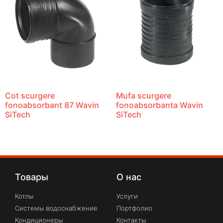
Cot scurgere
Mufa scurgere
fonoabsorbant 87 Wavin
fonoabsorbanta Wavin
SiTech
SiTech
Товары
О нас
Котлы
Услуги
Системы водоснабжение
Портфолио
Кондиционеры
Контакты