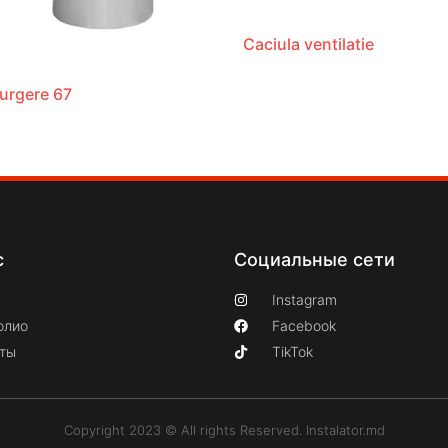
Caciula ventilatie
urgere 67
с
Социальные сети
Instagram
олио
Facebook
кты
TikTok
Copyright 2023 © All rights Reserved. Instalator.md