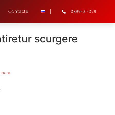
Contacte
0699-01-079
tiretur scurgere
rioara
e