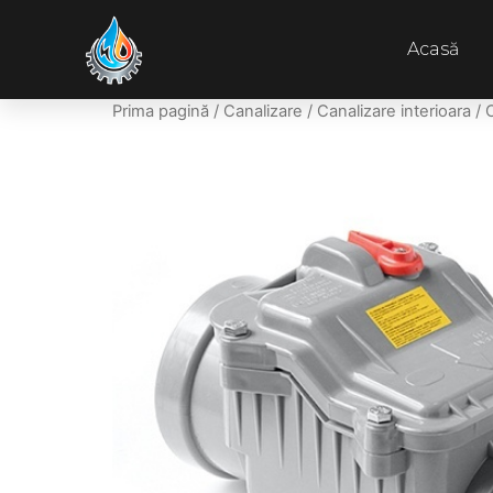
Acasă
Prima pagină
/
Canalizare
/
Canalizare interioara
/ 