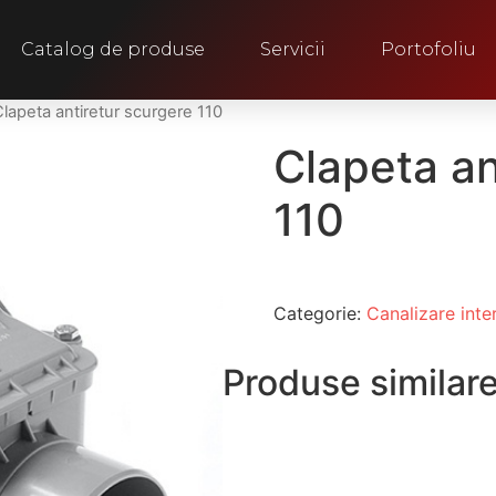
Catalog de produse
Servicii
Portofoliu
Clapeta antiretur scurgere 110
Clapeta an
110
Categorie:
Canalizare inte
Produse similar