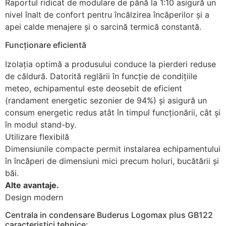
Raportul ridicat de modulare de până la 1:10 asigură un
nivel înalt de confort pentru încălzirea încăperilor și a
apei calde menajere şi o sarcină termică constantă.
Funcţionare eficientă
Izolaţia optimă a produsului conduce la pierderi reduse
de căldură. Datorită reglării în funcţie de condiţiile
meteo, echipamentul este deosebit de eficient
(randament energetic sezonier de 94%) şi asigură un
consum energetic redus atât în timpul funcționării, cât și
în modul stand-by.
Utilizare flexibilă
Dimensiunile compacte permit instalarea echipamentului
în încăperi de dimensiuni mici precum holuri, bucătării şi
băi.
Alte avantaje.
Design modern
Centrala in condensare Buderus Logomax plus GB122
caracteristici tehnice: