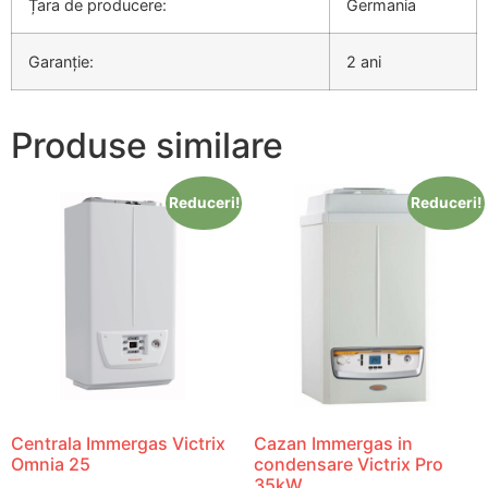
Țara de producere:
Germania
Garanție:
2 ani
Produse similare
Reduceri!
Reduceri!
Centrala Immergas Victrix
Cazan Immergas in
Omnia 25
condensare Victrix Pro
35kW