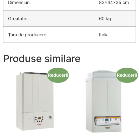
Dimensiuni:
83×44×35 cm
Greutate:
60 kg
Țara de producere:
Italia
Produse similare
Reduceri!
Reduceri!