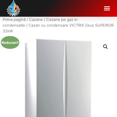
Prima pagină
/
Cazane
/
Cazane pe gaz in
condensatie
/ Cazan cu condensare VICTRIX Zeus SUPERIOR
32kW
Reduceri!