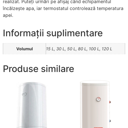
realizat. Puteţi urmări pe afişaj când echipamentul
încălzeşte apa, iar termostatul controlează temperatura
apei.
Informații suplimentare
Volumul
15 L, 30 L, 50 L, 80 L, 100 L, 120 L
Produse similare