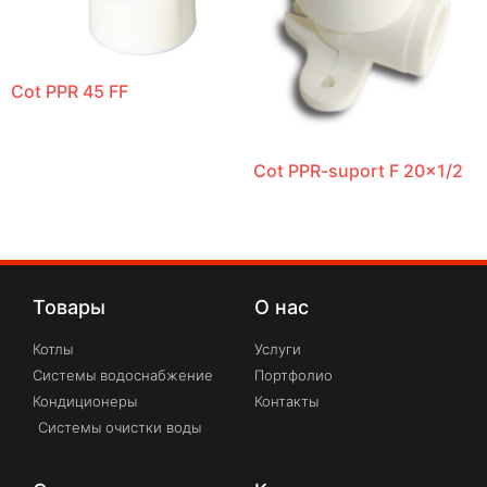
Cot PPR 45 FF
Cot PPR-suport F 20×1/2
Товары
О нас
Котлы
Услуги
Системы водоснабжение
Портфолио
Кондиционеры
Контакты
Системы очистки воды