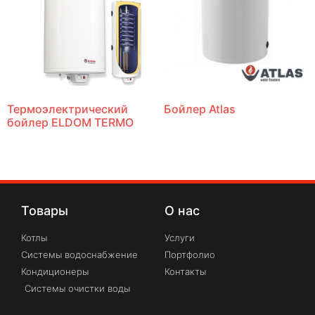
Термоэлектрический
Бойлер Atlas
бойлер ELDOM TERMO
Товары
О нас
Котлы
Услуги
Системы водоснабжение
Портфолио
Кондиционеры
Контакты
Системы очистки воды