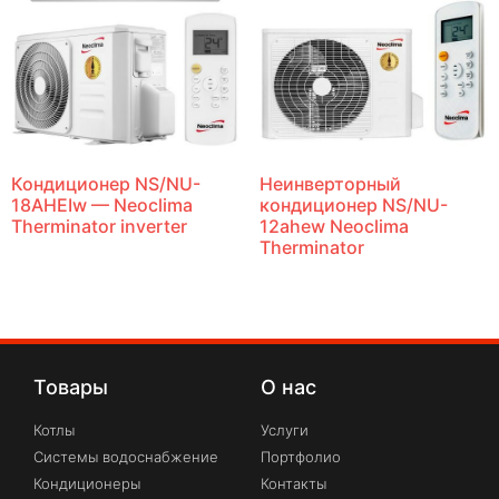
Кондиционер NS/NU-
Неинверторный
18AHEIw — Neoclima
кондиционер NS/NU-
Therminator inverter
12ahew Neoclima
Therminator
Товары
О нас
Котлы
Услуги
Системы водоснабжение
Портфолио
Кондиционеры
Контакты