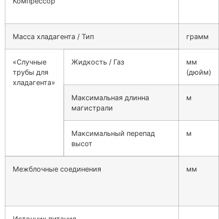
Компрессор
Масса хладагента / Тип
грамм
«Случные
Жидкость / Газ
мм
трубы для
(дюйм)
хладагента»
Максимальная длинна
м
магистрали
Максимальный перепад
м
высот
Межблочные соединения
мм
Источник питания