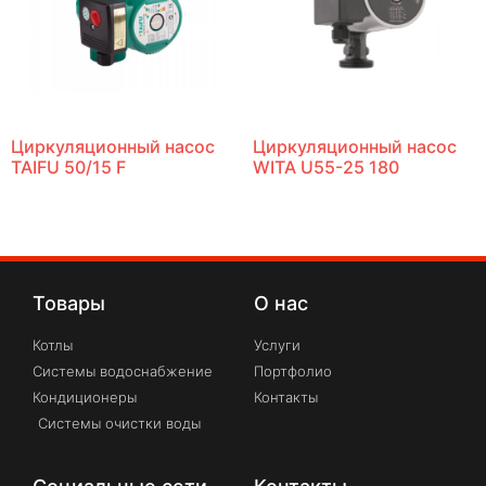
Циркуляционный насос
Циркуляционный насос
TAIFU 50/15 F
WITA U55-25 180
Товары
О нас
Котлы
Услуги
Системы водоснабжение
Портфолио
Кондиционеры
Контакты
Системы очистки воды