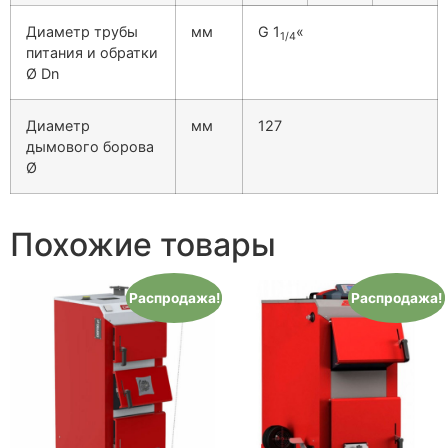
Диаметр трубы
мм
G 1
«
1/4
питания и обратки
Ø Dn
Диаметр
мм
127
дымового борова
Ø
Похожие товары
Распродажа!
Распродажа!