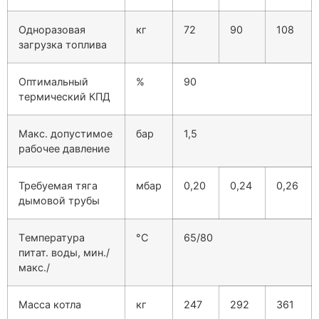
Одноразовая
кг
72
90
108
загрузка топлива
Оптимальный
%
90
термический КПД
Макс. допустимое
бар
1,5
рабочее давление
Требуемая тяга
мбар
0,20
0,24
0,26
дымовой трубы
Tемпература
°C
65/80
питат. воды, мин./
макс./
Масса котла
кг
247
292
361