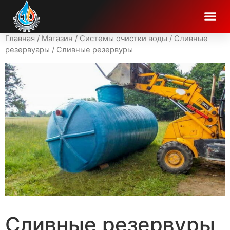
Главная
/
Магазин
/
Системы очистки воды
/
Сливные
резервуары
/ Сливные резервуры
Сливные резервуры