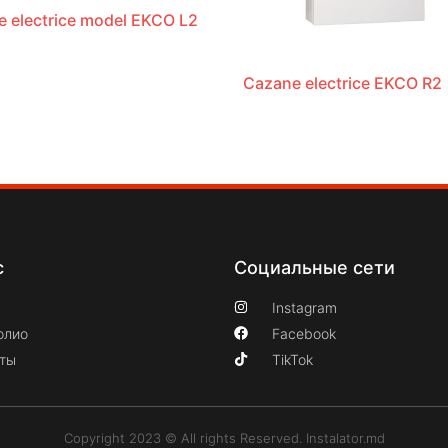
 electrice model EKCO L2
Cazane electrice EKCO R2
с
Социальные сети
Instagram
олио
Facebook
кты
TikTok
Copyright 2023 © All rights Reserved. Instalator.md