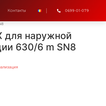
Контакты
0699-01-079
N8
Х для наружной
ции 630/6 m SN8
нализация