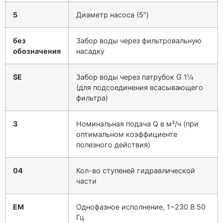
5
Диаметр насоса (5″)
без
Забор воды через фильтровальную
обозначения
насадку
SE
Забор воды через патрубок G 1¼
(для подсоединения всасывающего
фильтра)
3
Номинальная подача Q в м³/ч (при
оптимальном коэффициенте
полезного действия)
04
Кол-во ступеней гидравлической
части
EM
Однофазное исполнение, 1~230 В 50
Гц