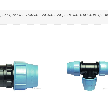
, 25×1, 25×1/2, 25×3/4, 32x 3/4, 32×1, 32×11/4, 40×1, 40×11/2, 4