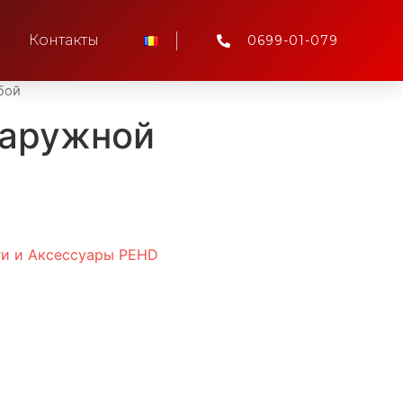
Контакты
0699-01-079
бой
наружной
ги и Аксессуары PEHD