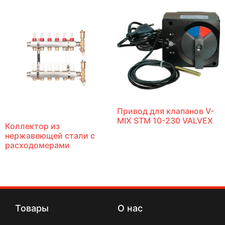
Привод для клапанов V-
MIX STM 10-230 VALVEX
Коллектор из
нержавеющей стали c
расходомерами
Товары
О нас